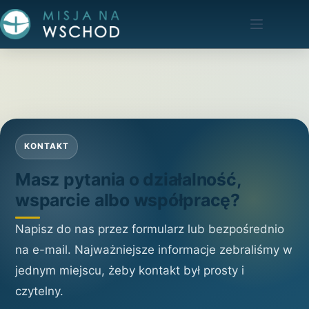
Przejdź
do
treści
KONTAKT
Masz pytania o działalność,
wsparcie albo współpracę?
Napisz do nas przez formularz lub bezpośrednio
na e-mail. Najważniejsze informacje zebraliśmy w
jednym miejscu, żeby kontakt był prosty i
czytelny.