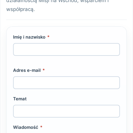
działalnością Misji na Wschód, wsparciem i
współpracą.
Imię i nazwisko
*
Adres e-mail
*
Temat
Wiadomość
*