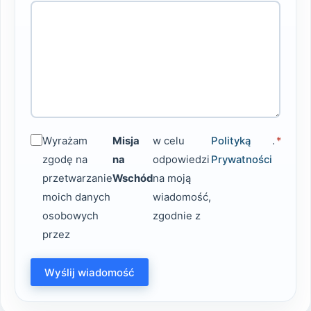
Wyrażam
Misja
w celu
Polityką
.
*
zgodę na
na
odpowiedzi
Prywatności
przetwarzanie
Wschód
na moją
moich danych
wiadomość,
osobowych
zgodnie z
przez
Wyślij wiadomość