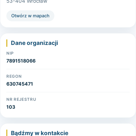
53-404 Wrocław
Otwórz w mapach
Dane organizacji
NIP
7891518066
REGON
630745471
NR REJESTRU
103
Bądźmy w kontakcie