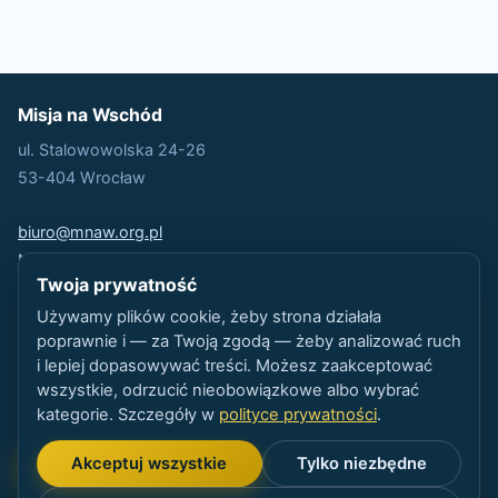
Misja na Wschód
ul. Stalowowolska 24-26
53-404 Wrocław
biuro@mnaw.org.pl
NIP: 7891518066
Twoja prywatność
REGON:
630745471
Nr rej.:
103
Używamy plików cookie, żeby strona działała
poprawnie i — za Twoją zgodą — żeby analizować ruch
i lepiej dopasowywać treści. Możesz zaakceptować
Polityka Prywatności
wszystkie, odrzucić nieobowiązkowe albo wybrać
Statut organizacji
kategorie. Szczegóły w
polityce prywatności
.
Akceptuj wszystkie
Tylko niezbędne
❤ Wesprzyj nas